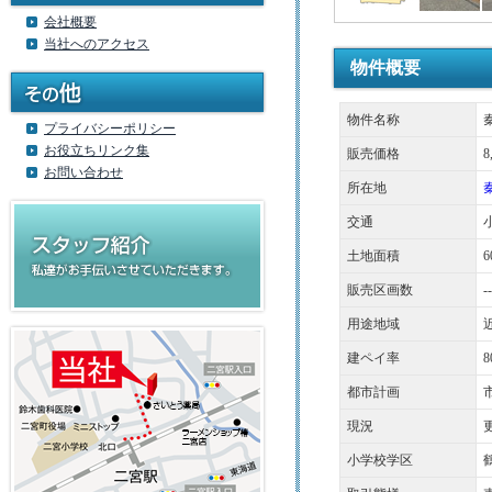
会社概要
当社へのアクセス
物件概要
物件名称
プライバシーポリシー
お役立ちリンク集
販売価格
8
お問い合わせ
所在地
交通
土地面積
6
販売区画数
--
用途地域
建ペイ率
8
都市計画
現況
小学校学区