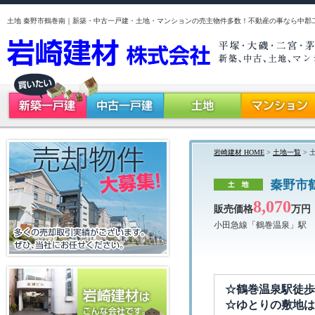
土地 秦野市鶴巻南｜新築・中古一戸建・土地・マンションの売主物件多数！不動産の事なら中郡
岩崎建材 HOME
>
土地一覧
> 
秦野市
8,070
販売価格
万円
小田急線「鶴巻温泉」駅 
☆鶴巻温泉駅徒歩
☆ゆとりの敷地は約