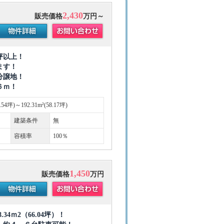
2,430
販売価格
万円～
坪以上！
ます！
分譲地！
６ｍ！
5.54坪)～192.31m²(58.17坪)
建築条件
無
容積率
100％
1,450
販売価格
万円
34ｍ2（66.04坪）！