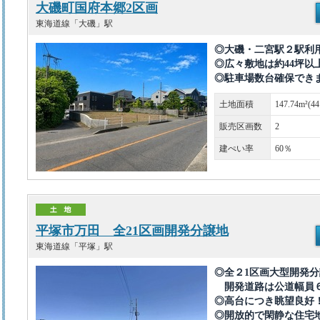
大磯町国府本郷2区画
東海道線「大磯」駅
◎大磯・二宮駅２駅
◎広々敷地は約44坪以
◎駐車場数台確保でき
土地面積
147.74m²(4
販売区画数
2
建ぺい率
60％
平塚市万田 全21区画開発分譲地
東海道線「平塚」駅
◎全２1区画大型開発
開発道路は公道幅員
◎高台につき眺望良好
◎開放的で閑静な住宅