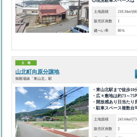
◎現況駐車スペースは
土地面積
218.34m²(6
販売区画数
1
建ぺい率
80％
山北町向原分譲地
御殿場線「東山北」駅
・東山北駅まで徒歩10
・広々敷地は約73～75
・開放感あり日当たり
・駐車スペース複数台
土地面積
243.64m²(7
販売区画数
2