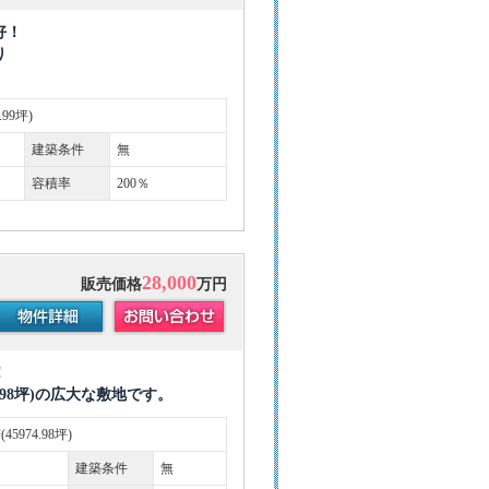
好！
り
9.99坪)
建築条件
無
容積率
200％
28,000
販売価格
万円
！
,974.98坪)の広大な敷地です。
²(45974.98坪)
建築条件
無