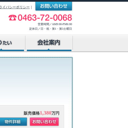
ライバシーポリシー
｜
営業時間／AM9:00-PM6:00
定休日／日・祝・第1・第3土曜日
す
所を探す
を探す
探す
こんな会社です
会社概要
当社へのアクセス
スタッフ紹介
1,380
販売価格
万円