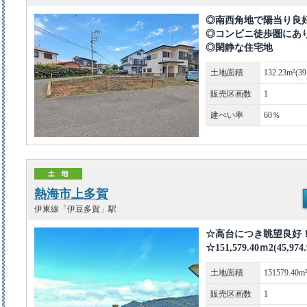
◎南西角地で陽当り良
◎コンビニ徒歩圏にあ
◎閑静な住宅地
土地面積
132.23m²(3
販売区画数
1
建ぺい率
60％
熱海市上多賀
伊東線「伊豆多賀」駅
☆高台につき眺望良好
☆151,579.40ｍ2(45
土地面積
151579.40m
販売区画数
1