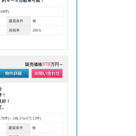
 約４～６台駐車可能！
6.04坪)
建築条件
無
容積率
200％
970
販売価格
万円～
分
坪！
良好！
可。
3.70坪)～248.37m²(75.13坪)
建築条件
無