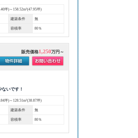
6.40坪)～158.52m²(47.95坪)
建築条件
無
容積率
80％
1,250
販売価格
万円～
少ないです！
8.84坪)～128.51m²(38.87坪)
建築条件
無
容積率
80％