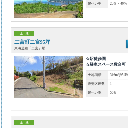
建ぺい率
20％・40％
二宮町二宮95坪
東海道線「二宮」駅
☆駅徒歩圏
☆駐車スペース数台可
土地面積
316m²(95.5
販売区画数
1
建ぺい率
50％