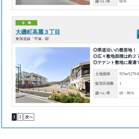
建ぺい率
60％
大磯町高麗３丁目
東海道線「平塚」駅
◎県道沿いの整形地
◎広々敷地面積は約２
◎テナント敷地に最適
土地面積
925m²(279.
販売区画数
1
建ぺい率
60・80％
1
2
次へ