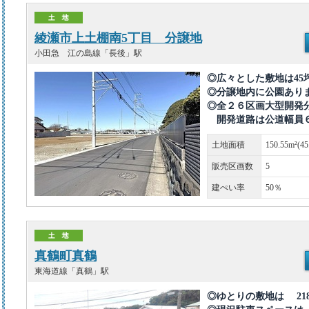
綾瀬市上土棚南5丁目 分譲地
小田急 江の島線「長後」駅
◎広々とした敷地は45
◎分譲地内に公園あり
◎全２６区画大型開発
開発道路は公道幅員
土地面積
150.55m²(4
販売区画数
5
建ぺい率
50％
真鶴町真鶴
東海道線「真鶴」駅
◎ゆとりの敷地は 218.