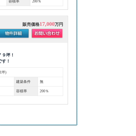
容積率
200％
17,000
販売価格
万円
！
７９坪！
です！
81坪)
建築条件
無
容積率
200％