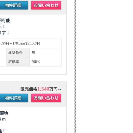
利用可能
上！
ます！
4.69坪)～170.52m²(51.58坪)
建築条件
無
容積率
200％
1,540
販売価格
万円～
分譲地
６ｍ
！
地！