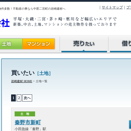
｜
サイトマップ
｜
プ
物件多数！不動産の事なら中郡二宮町の岩崎建材へ
不動産売却の流れ
売却物件大募集！
駐車場を探
店舗・事務
マンション
アパートを
買いたい
［土地］
岩崎建材 HOME
> 土地一覧
1
2
次へ
秦野市新町
小田急線「秦野」駅