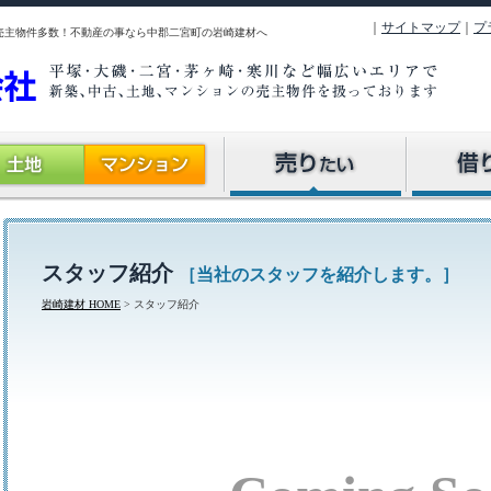
｜
サイトマップ
｜
プ
売主物件多数！不動産の事なら中郡二宮町の岩崎建材へ
不動産売却の流れ
売却物件大募集！
駐車場を探
店舗・事務
マンション
アパートを
スタッフ紹介
［当社のスタッフを紹介します。］
岩崎建材 HOME
> スタッフ紹介