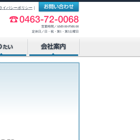
ライバシーポリシー
｜
営業時間／AM9:00-PM6:00
定休日／日・祝・第1・第3土曜日
す
所を探す
を探す
探す
こんな会社です
会社概要
当社へのアクセス
スタッフ紹介