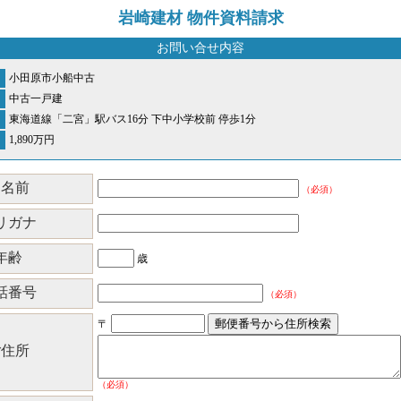
岩崎建材 物件資料請求
お問い合せ内容
小田原市小船中古
中古一戸建
東海道線「二宮」駅バス16分 下中小学校前 停歩1分
1,890
万円
お名前
（必須）
リガナ
年齢
歳
話番号
（必須）
〒
ご住所
（必須）