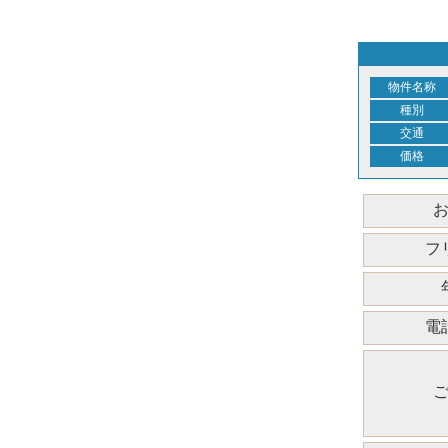
物件名称
種別
交通
価格
フ
電