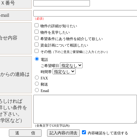
ＡＸ番号
-mail
（必須）
物件の詳細が知りたい
物件を見学したい
合せ内容
希望条件にあう物件を紹介して欲しい
資金計画について相談したい
その他
（下のご意見ご要望欄にご入力ください）
電話
ご希望曜日
時間帯
社からの連絡は
FAX
郵送
Email
ろしければ
詳しい条件を
せ下さい。
・学区など）
（全角文字で120文字以内)
内容確認をして送信する